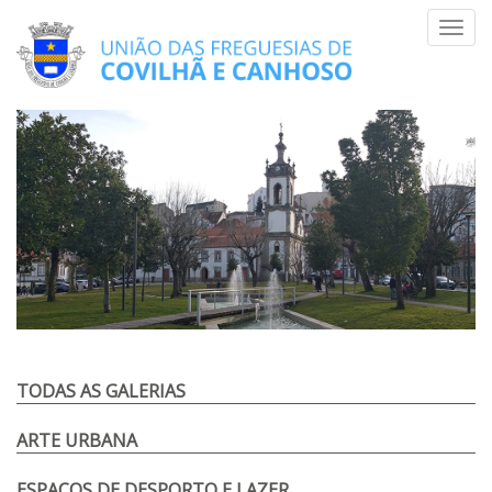
Skip
Toggl
to
navig
content
TODAS AS GALERIAS
ARTE URBANA
ESPAÇOS DE DESPORTO E LAZER