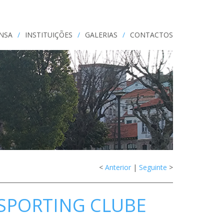
ENSA
/
INSTITUIÇÕES
/
GALERIAS
/
CONTACTOS
<
Anterior
|
Seguinte
>
 SPORTING CLUBE