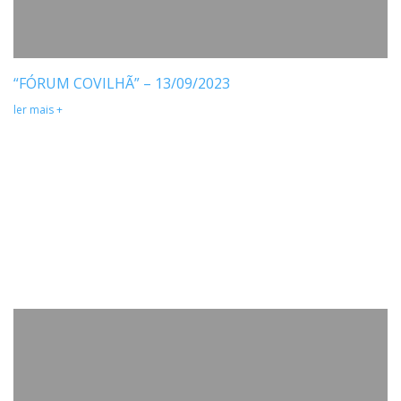
“FÓRUM COVILHÃ” – 13/09/2023
ler mais +