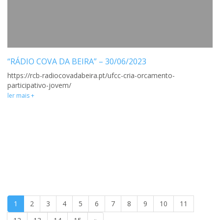
“RÁDIO COVA DA BEIRA” – 30/06/2023
https://rcb-radiocovadabeira.pt/ufcc-cria-orcamento-
participativo-jovem/
ler mais +
1
2
3
4
5
6
7
8
9
10
11