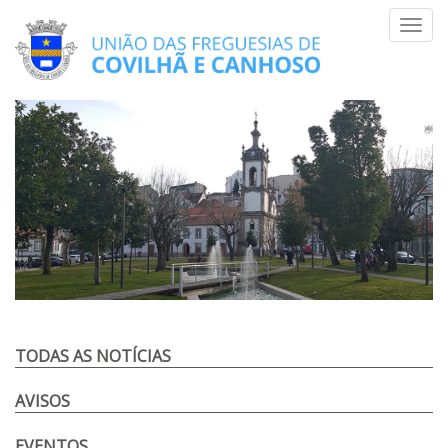
Skip
Toggl
to
navig
content
TODAS AS NOTÍCIAS
AVISOS
EVENTOS