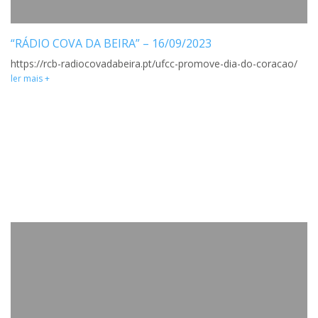
“RÁDIO COVA DA BEIRA” – 16/09/2023
https://rcb-radiocovadabeira.pt/ufcc-promove-dia-do-coracao/
ler mais +