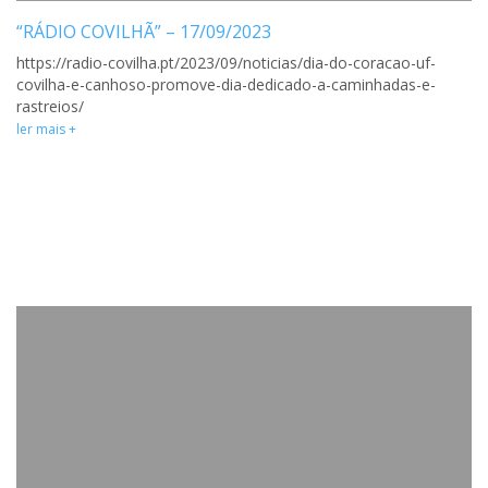
“RÁDIO COVILHÃ” – 17/09/2023
https://radio-covilha.pt/2023/09/noticias/dia-do-coracao-uf-
covilha-e-canhoso-promove-dia-dedicado-a-caminhadas-e-
rastreios/
ler mais +