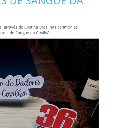
S DE SANGUE DA
, através de Cristina Dias, nas cerimónias
ores de Sangue da Covilhã.