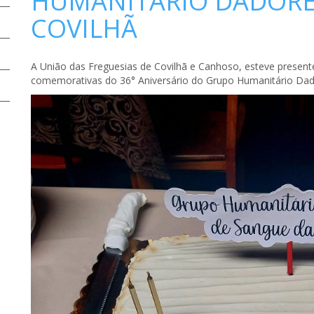
HUMANITÁRIO DADORE
COVILHÃ
A União das Freguesias de Covilhã e Canhoso, esteve presente
comemorativas do 36° Aniversário do Grupo Humanitário Dad