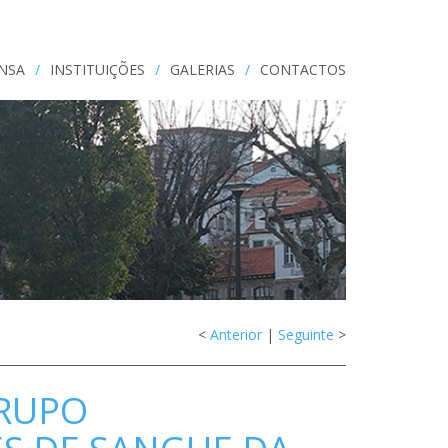
ENSA
/
INSTITUIÇÕES
/
GALERIAS
/
CONTACTOS
<
Anterior
|
Seguinte
>
GRUPO