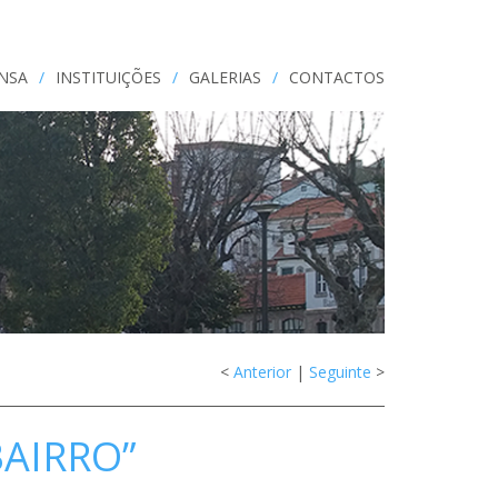
ENSA
/
INSTITUIÇÕES
/
GALERIAS
/
CONTACTOS
<
Anterior
|
Seguinte
>
BAIRRO”