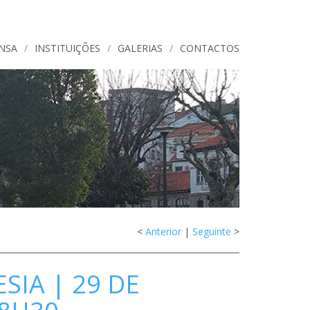
ENSA
/
INSTITUIÇÕES
/
GALERIAS
/
CONTACTOS
<
Anterior
|
Seguinte
>
SIA | 29 DE