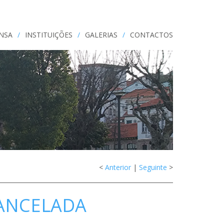
ENSA
/
INSTITUIÇÕES
/
GALERIAS
/
CONTACTOS
<
Anterior
|
Seguinte
>
CANCELADA