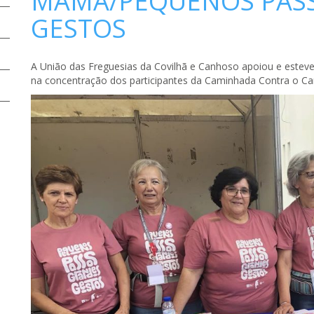
MAMA/PEQUENOS PAS
GESTOS
A União das Freguesias da Covilhã e Canhoso apoiou e esteve 
na concentração dos participantes da Caminhada Contra o 