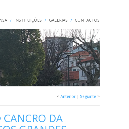
ENSA
/
INSTITUIÇÕES
/
GALERIAS
/
CONTACTOS
<
Anterior
|
Seguinte
>
 CANCRO DA