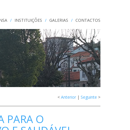
ENSA
/
INSTITUIÇÕES
/
GALERIAS
/
CONTACTOS
<
Anterior
|
Seguinte
>
A PARA O