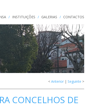
ENSA
/
INSTITUIÇÕES
/
GALERIAS
/
CONTACTOS
<
Anterior
|
Seguinte
>
ARA CONCELHOS DE