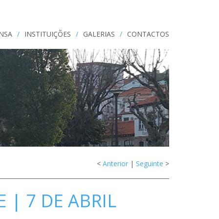
ENSA
/
INSTITUIÇÕES
/
GALERIAS
/
CONTACTOS
<
Anterior
|
Seguinte
>
 | 7 DE ABRIL