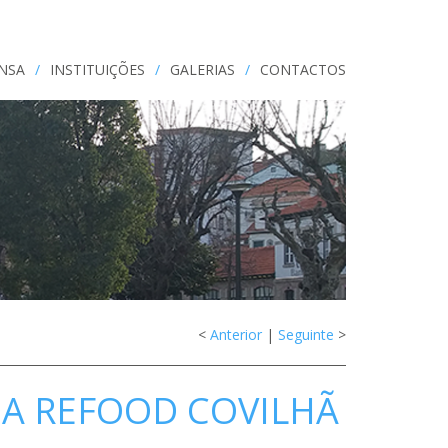
ENSA
/
INSTITUIÇÕES
/
GALERIAS
/
CONTACTOS
<
Anterior
|
Seguinte
>
A REFOOD COVILHÃ