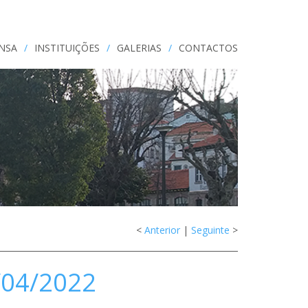
ENSA
/
INSTITUIÇÕES
/
GALERIAS
/
CONTACTOS
<
Anterior
|
Seguinte
>
/04/2022