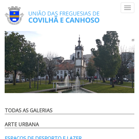
Skip
Toggl
to
navig
content
TODAS AS GALERIAS
ARTE URBANA
ESPAÇOS DE DESPORTO E LAZER