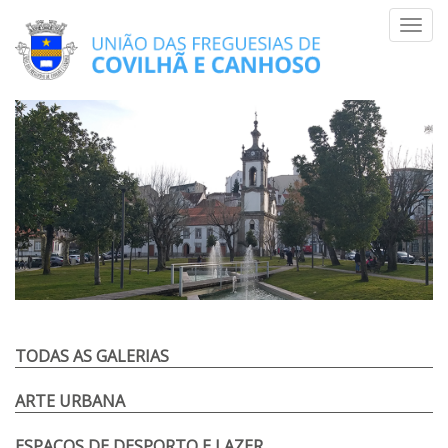
Skip
Toggl
to
navig
content
TODAS AS GALERIAS
ARTE URBANA
ESPAÇOS DE DESPORTO E LAZER