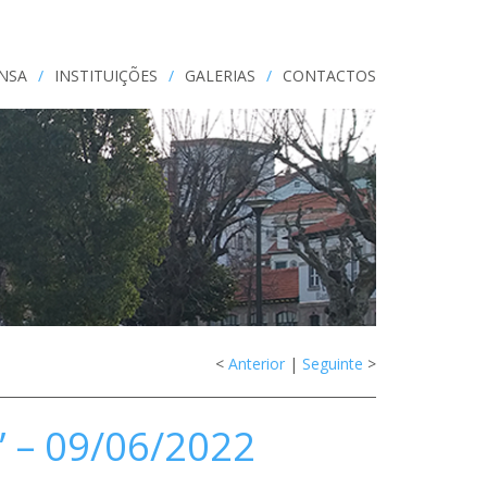
ENSA
/
INSTITUIÇÕES
/
GALERIAS
/
CONTACTOS
<
Anterior
|
Seguinte
>
 – 09/06/2022