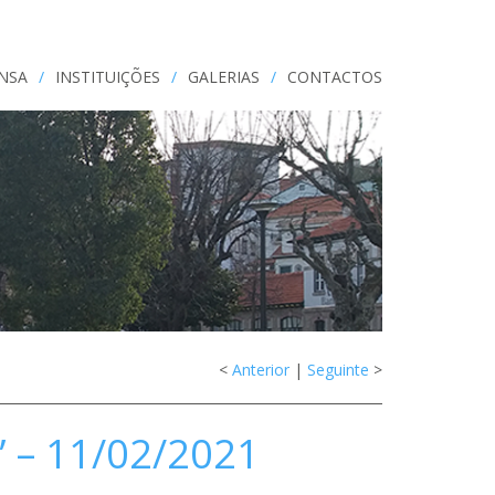
ENSA
/
INSTITUIÇÕES
/
GALERIAS
/
CONTACTOS
<
Anterior
|
Seguinte
>
 – 11/02/2021