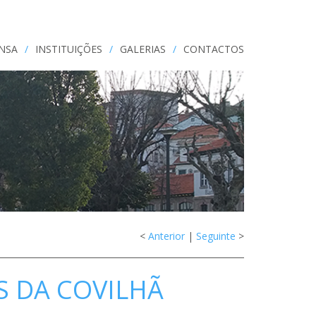
ENSA
/
INSTITUIÇÕES
/
GALERIAS
/
CONTACTOS
<
Anterior
|
Seguinte
>
S DA COVILHÃ