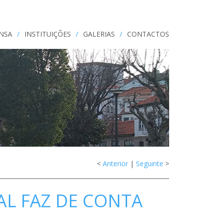
ENSA
/
INSTITUIÇÕES
/
GALERIAS
/
CONTACTOS
<
Anterior
|
Seguinte
>
AL FAZ DE CONTA