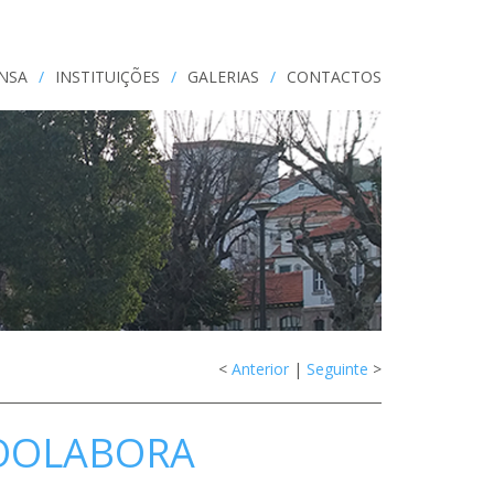
ENSA
/
INSTITUIÇÕES
/
GALERIAS
/
CONTACTOS
<
Anterior
|
Seguinte
>
COOLABORA