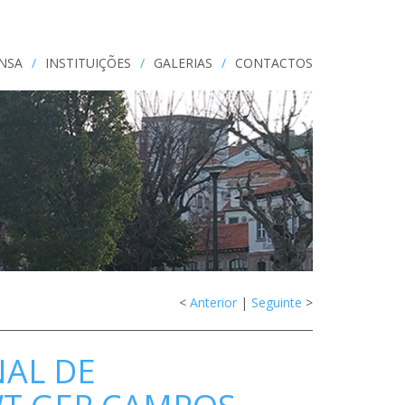
ENSA
/
INSTITUIÇÕES
/
GALERIAS
/
CONTACTOS
<
Anterior
|
Seguinte
>
AL DE