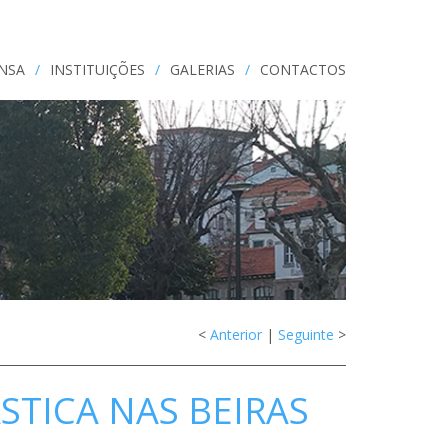
ENSA
/
INSTITUIÇÕES
/
GALERIAS
/
CONTACTOS
<
Anterior
|
Seguinte
>
STICA NAS BEIRAS