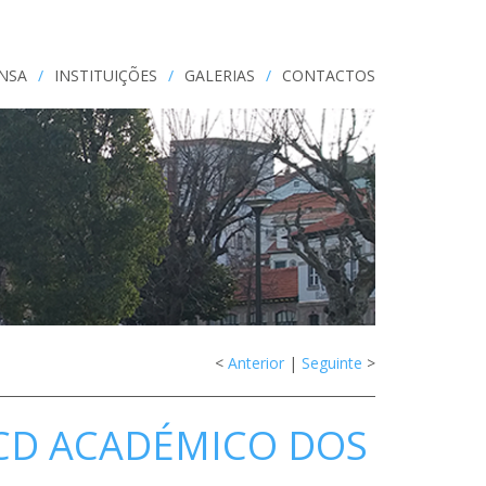
ENSA
/
INSTITUIÇÕES
/
GALERIAS
/
CONTACTOS
<
Anterior
|
Seguinte
>
CCD ACADÉMICO DOS