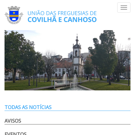
Skip
Toggl
to
navig
content
TODAS AS NOTÍCIAS
AVISOS
EVENTOS