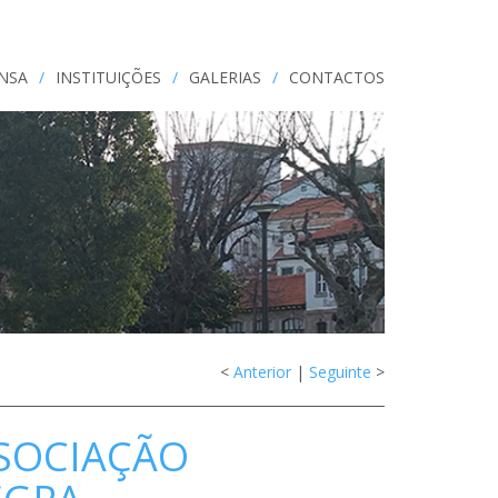
ENSA
/
INSTITUIÇÕES
/
GALERIAS
/
CONTACTOS
<
Anterior
|
Seguinte
>
SSOCIAÇÃO