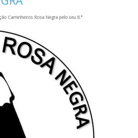
EGRA
ação Caminheiros Rosa Negra pelo seu 8.°