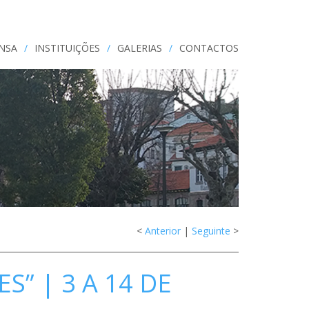
ENSA
/
INSTITUIÇÕES
/
GALERIAS
/
CONTACTOS
<
Anterior
|
Seguinte
>
” | 3 A 14 DE