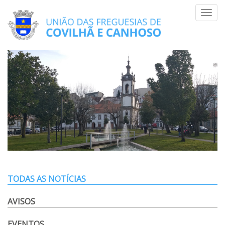
Skip
Toggl
to
navig
content
TODAS AS NOTÍCIAS
AVISOS
EVENTOS